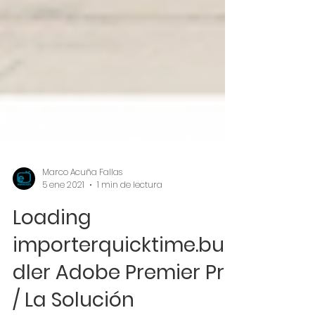
Marco Acuña Fallas
5 ene 2021
1 min de lectura
Loading
importerquicktime.bun